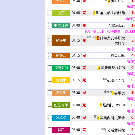
巴拉乙
03:30
完
1 
獨立FBC
4
角球(7
冰丁
04:00
完
IH哈夫納夫約杜爾
1 
3
角球(3 
中美加運
04:00
完
巴拿馬U21
1 
90分鐘[1-1]，加時[0-0]，點球[3
[秋15]
科梅次安特斯尤
3
1
秘魯甲
04:15
完
3 
尼杜斯
角球(1
秘魯乙
04:15
完
科美西歐
4 
角球(5
美青U20
05:00
完
哥斯達黎加U20
0 
3
角球(2
[10]
玻利甲
05:15
完
0 
ABB拉巴斯
角球(9
[秋12]
巴拉甲
完
1 
05:30
魯畢奧
3
角球(5
巴聖青甲
06:00
完
塔納比SP/U20
0 
3
角球(3
[9]
阿乙曼
06:00
完
0 
其奧內斯交流會
3
角球(2
[8]
智乙
06:00
完
0 
艾斯潘諾拉
2