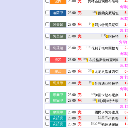
波丙
23:00
完
奧林匹亞埃爾布隆格
4 
角球(5
[3]
哈薩甲
23:00
完
5 
圖蘭突厥斯坦
4
角球(3
[4]
阿美超
23:00
完
2 
阿拉特阿美尼亞
2
角球(6
[11]
阿美超
23:00
完
1 
阿拉特
2
角球(11
[14]
烏茲超
23:00
完
2 
花剌子模烏爾根奇
角球(5
[9]
捷乙
23:00
完
3 
布拉格斯拉維亞B隊
1
角球(1
[10]
羅乙
23:00
完
0 
尤尼史洛波西亞
2
角球(7
[8]
馬其甲
23:00
完
1 
什肯迪亞哈拉辛
1
角球(1
[2]
摩爾甲
23:00
完
1 
伊斯卡勒布尼察
[5]
摩爾甲
23:00
完
4 
科姆拉特大學
2
角球(9
摩爾甲
23:00
完
國民伊阿洛維尼
0 
[土超15]
友誼賽
完
1 
23:00
伊約普
[意乙16]
友誼賽
完
1 
23:20
蘇達迪羅爾