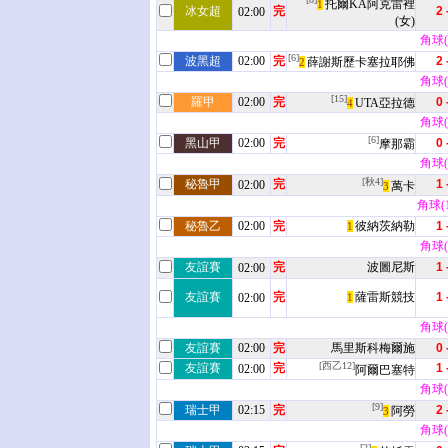
托爾KA阿克雷裡
1
冰女超
完
2 
02:00
(女)
角球(5
[6]
波黑超
02:00
完
2 
薛謝斯歷卡塞拉耶佛
2
角球(5
[15]
羅甲
02:00
完
0 
UTA亞拉德
4
角球(4
[6]
黑山甲
02:00
完
0 
摩那霸
角球(5
[秋4]
秘魯甲
完
1 
02:00
萬卡
3
角球(12
秘魯乙
02:00
完
彼納茨納勒
1 
1
角球(1
友誼賽
完
波圖尼斯
1 
02:00
友誼賽
完
薩雷斯競技
1 
02:00
1
角球(1
友誼賽
02:00
完
馬里斯科梅爾施
0 
[西乙12]
友誼賽
完
1 
02:00
阿爾巴塞特
角球(0
[9]
瑞士甲
02:15
完
2 
阿勞
3
角球(8
[2]