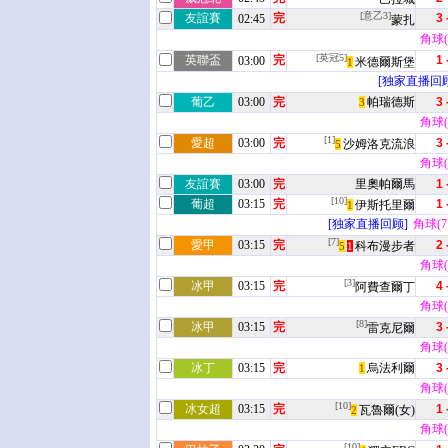
[意乙3]
友誼賽
完
3 
02:45
蒙扎
角球(0
[英冠5]
英聯盃
完
1 
03:00
米德爾斯堡
1
[独家直播回顾
葡乙
03:00
完
帕瑞德斯
3 
3
角球(8
[1]
愛超
03:00
完
3 
沙姆洛克流浪
5
角球(1
友誼賽
03:00
完
里奧帕爾馬
1 
[10]
葡超
03:15
完
1 
伊斯托里爾
1
[独家直播回顾]
角球(7 
[7]
愛甲
03:15
完
2 
科布漫步者
5
1
角球(4
[3]
冰甲
03:15
完
4 
阿費查爾丁
角球(6
[8]
冰甲
03:15
完
3 
雷克尼爾
角球(4
冰丁
03:15
完
烏法利爾
3 
1
角球(3
[10]
冰女超
03:15
完
1 
瓦魯爾(女)
2
角球(0
[10]