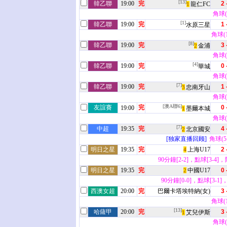
[13]
韓乙聯
19:00
完
2 
龍仁FC
1
角球(6
[1]
韓乙聯
19:00
完
1 
水原三星
角球(10
[8]
韓乙聯
19:00
完
3 
金浦
2
角球(4
[4]
韓乙聯
19:00
完
0 
華城
角球(2
[7]
韓乙聯
19:00
完
1 
忠南牙山
3
角球(4
[澳A聯6]
友誼賽
完
0 
19:00
墨爾本城
1
角球(0
[7]
中超
19:35
完
4 
北京國安
2
[独家直播回顾]
角球(5 
明日之星
19:35
完
上海U17
2 
4
90分鐘[2-2]，點球[3-4]，
明日之星
19:35
完
中國U17
0 
2
90分鐘[0-0]，點球[3-1]
西澳女超
20:00
完
巴爾卡塔埃特納(女)
3 
角球(12
[13]
哈薩甲
20:00
完
3 
艾兒伊斯
1
角球(1