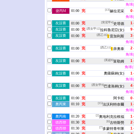
角球(2
[13]
捷丙M
01:00
完
0 
赫拉尼采
角球(3
[突尼甲4]
友誼賽
完
1 
01:00
史塔德
[西女甲12]
友誼賽
完
9 
01:00
拉科魯尼亞(女)
[西乙16]
友誼賽
完
3 
01:00
雷加利斯
2
角球(3
[西乙11]
友誼賽
完
2 
01:00
薛奧泰
1
角球(5
[英超8]
友誼賽
完
1 
01:00
富勒姆
角球(11
友誼賽
01:00
完
奧薩蘇納(女)
1 
角球(7
[西女甲9]
友誼賽
完
4 
01:00
巴達洛納(女)
角球(4
友誼賽
01:00
完
阿卡松
0 
[15]
奧丙東
01:10
完
1 
法沃利特奈爾
角球(1
[2]
奧丙南
01:20
完
1 
奧地利克拉根福
[6]
德西聯
01:30
完
2 
古特斯勞
[7]
德西聯
01:30
完
1 
多蒙特青年隊
[5]