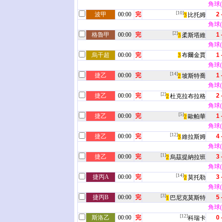
角球(2
[10]
波甲
00:00
完
2 
比托姆
3
角球(9
[2]
格魯甲
00:00
完
1 
柔斯塔維
3
角球(4
烏干超
00:00
完
布爾金賈
1 
3
角球(4
[14]
捷乙
00:00
完
1 
坡斯特喬
2
角球(7
[2]
捷乙
00:00
完
2 
杜克拉布拉格
2
角球(4
[5]
捷乙
00:00
完
1 
歐帕華
2
角球(9
[12]
捷乙
00:00
完
4 
維拉斯姆
3
角球(3
[1]
捷乙
00:00
完
3 
烏茲提納拉班
2
角球(7
[14]
捷丙A
00:00
完
3 
莫托勒
2
角球(8
[3]
捷丙B
00:00
完
5 
巴尼克莫斯特
1
角球(1
[12]
斯洛乙
00:00
完
0 
科瑞卡