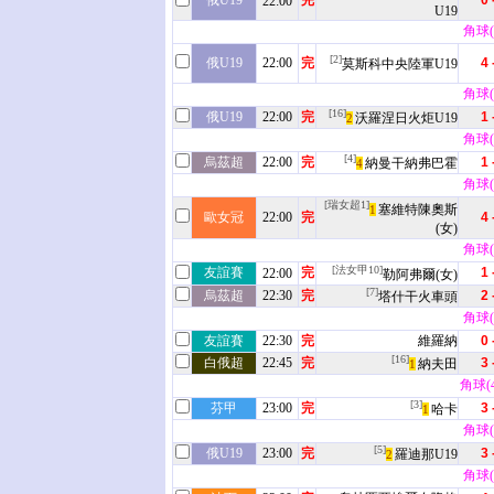
俄U19
完
0 
22:00
U19
角球(3
[2]
俄U19
22:00
完
4 
莫斯科中央陸軍U19
角球(6
[16]
俄U19
22:00
完
1 
沃羅涅日火炬U19
2
角球(4
[4]
烏茲超
22:00
完
1 
納曼干納弗巴霍
4
角球(7
[瑞女超1]
塞維特陳奧斯
1
歐女冠
22:00
完
4 
(女)
角球(3
[法女甲10]
友誼賽
完
1 
22:00
勒阿弗爾(女)
[7]
烏茲超
22:30
完
2 
塔什干火車頭
角球(5
友誼賽
22:30
完
維羅納
0 
[16]
白俄超
22:45
完
3 
納夫田
1
角球(4 
[3]
芬甲
23:00
完
3 
哈卡
1
角球(3
[5]
俄U19
23:00
完
3 
羅迪那U19
2
角球(2