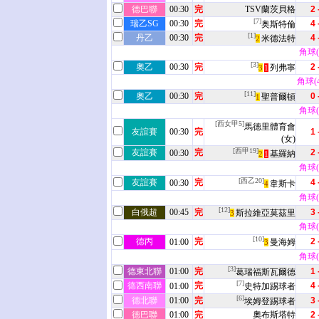
德巴聯
00:30
完
TSV蘭茨貝格
2 
[7]
瑞乙SG
00:30
完
4 
奥斯特倫
[1]
丹乙
00:30
完
4 
米德法特
2
角球(5
[3]
奧乙
00:30
完
2 
列弗寧
3
1
角球(4 
[11]
奧乙
00:30
完
0 
聖普爾頓
1
角球(7
[西女甲5]
馬德里體育會
友誼賽
00:30
完
1 
(女)
[西甲19]
友誼賽
完
2 
00:30
基羅納
2
1
角球(2
[西乙20]
友誼賽
完
4 
00:30
韋斯卡
4
角球(6
[12]
白俄超
00:45
完
3 
斯拉維亞莫茲里
3
角球(5
[10]
德丙
完
2 
01:00
曼海姆
3
角球(5
[3]
德東北聯
01:00
完
1 
葛瑞福斯瓦爾德
[7]
德西南聯
完
4 
01:00
史特加踢球者
[6]
德北聯
01:00
完
3 
埃姆登踢球者
德巴聯
01:00
完
奧布斯塔特
2 