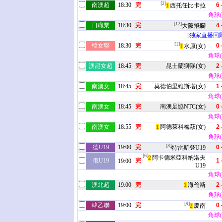
[2]
南澳超
18:30
完
6 
西托任比卡拉
1
角球(2
[12]
日職業
18:30
完
4 
大阪飛腳
[独家直播回顾
[1]
韓女聯
18:30
完
0 
水原(女)
1
角球(6
澳昆女超
18:45
完
昆士蘭獅隊(女)
2 
角球(3
南澳女
18:45
完
莫德伯里維斯塔(女)
1 
角球(3
南澳女
18:45
完
南澳足協NTC(女)
0 
角球(5
南澳女
18:55
完
阿德萊科梅茲(女)
2 
1
角球(1
[8]
德U19
19:00
完
0 
特雷斯登U19
[6]
阿卡德米亞科納洛夫
2
俄U19
完
1 
19:00
U19
角球(5
澳北超
19:00
完
海倫斯
2 
1
角球(8
[9]
韓乙聯
19:00
完
0 
慶南
2
角球(4