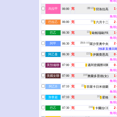
角球(5
[春12]
烏拉甲
完
1 
06:00
切洛拉高
3
角球(2
[1]
巴拉乙
06:00
完
2 
六月十二
2
角球(9
[2]
巴乙
06:30
完
1 
歐帕瑞歐PR
2
角球(7
[秋B-10]
阿甲
完
2 
06:30
羅沙里奧中央
[独家直播回顾
[22]
阿乙曼
06:30
完
0 
伊圖賽恩高
3
角球(5
美預備聯
07:00
完
邁阿密國際II隊
0 
2
角球(8
[10]
美國女聯
07:00
完
1 
奧蘭多普德(女)
角球(8
[5]
阿乙B
07:10
完
2 
菲羅卡日米德蘭
2
角球(5
[1]
加拿超
07:10
完
0 
霍格
5
角球(6
[16]
巴乙
07:30
完
2 
卡爾拉CE
1
角球(3