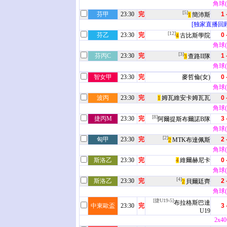
角球(3
[5]
芬甲
23:30
完
1 
簡沛斯
1
[独家直播回顾
[12]
芬乙
23:30
完
0 
古比斯學院
4
角球(8
[3]
芬丙C
23:30
完
1 
查路II隊
3
角球(2
智女甲
23:30
完
麥哲倫(女)
0 
角球(2
波丙
23:30
完
姆瓦維安卡姆瓦瓦
0 
1
角球(5
[8]
捷丙M
23:30
完
3 
阿爾提斯布爾諾B隊
角球(7
[2]
匈甲
23:30
完
2 
MTK布達佩斯
2
角球(8
斯洛乙
23:30
完
維爾赫尼卡
0 
4
角球(3
[4]
斯洛乙
23:30
完
2 
貝爾廷齊
2
角球(7
[捷U19-5]
布拉格斯巴達
中東歐盃
23:30
完
3 
U19
2x4