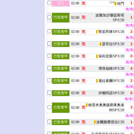
[14]
荷乙
02:00
完
1 
埃門
4
角球(0
波圖加沙珊提斯塔
巴聖青甲
完
1 
02:00
SP/U20
角球(6
巴聖青甲
02:00
完
聖若昂隊SP/U20
2 
1
角球(2
巴聖青甲
02:00
完
瑟菲拉SP/U20
2 
4
角球(1
巴聖青甲
02:00
完
保利尼斯SP/U20
0 
2
角球(4
巴聖青甲
02:00
完
博塔福格SP/U20
4 
角球(2
巴聖青甲
02:00
完
邁拉索爾SP/U20
2 
2
角球(5
巴聖青甲
02:00
完
伊圖阿諾SP/U20
0 
角球(3 
格雷米奧奧薩斯庫奧達
2
巴聖青甲
完
3 
02:00
柯SP/U20
角球(6
巴聖青甲
02:00
完
波爾圖費雷拉U20
1 
3
角球(6