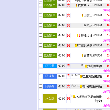
巴聖青甲
02:00
完
烏尼昂蘇扎諾SP/U20
1 
巴聖青甲
02:00
完
皮拉西卡巴SP/U20
0 
1
角球(7
巴聖青甲
02:00
完
山度士SP/U20
5 
1
角球(5
巴聖青甲
02:00
完
阿瓜伊SP/U20
0 
角球(2
巴聖青甲
02:00
完
邦迪比達SP/U20
1 
4
1
角球(2
巴聖青甲
02:00
完
EC聖貝納多SP/U20
2 
3
角球(3
巴聖青甲
02:00
完
古蘭尼SP/U20
2 
3
角球(6
[14]
阿丙曼
02:00
完
0 
拉馬德里德
2
角球(2
[秋A-17]
阿後賽
完
0 
02:00
巴洛克斯(後備)
5
角球(3
[秋B-12]
阿後賽
完
0 
02:00
普拉腾斯(後備)
3
角球(1
[5]
格林達維克尼哈德維
3
冰女超
完
4 
02:00
克(女)
角球(2
[8]