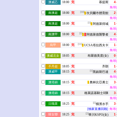
澳威乙
18:00
完
慕提斯
4 
角球(5
[10]
南澳超
18:00
完
2 
坎貝爾市體育館
3
角球(8
[1]
南澳超
18:00
完
1 
阿德萊得城
1
角球(2
[1]
南澳甲
18:00
完
4 
阿德萊德襲擊者
2
1
角球(4
[11]
烏甲
18:00
完
1 
UCSA塔拉西夫卡
3
角球(4
澳威北女
18:05
完
布羅德美度(女)
0 
角球(2
不丹超
18:05
完
齐朗
1 
[1]
澳威甲
18:15
完
4 
黑鎮斯巴達
角球(8
澳塔錦
18:15
完
奧林比亞勇士
3 
1
角球(4
澳塔錦
18:15
完
格萊諾基騎士II隊
3 
角球(7
[5]
日職業
18:25
完
3 
橫濱水手
[独家直播回顾]
角球(0
[2]
韓女聯
18:25
完
1 
華川KSPO(女)