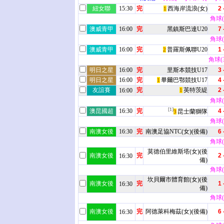
紐女聯
15:30
完
西海岸流浪(女)
2 
1
角球(9
澳威青甲
16:00
完
黑鎮斯巴達U20
7 
角球(6
澳威青甲
16:00
完
普羅斯佩聯U20
1 
2
角球(3 
明日之星
16:00
完
里斯本競技U17
3 
明日之星
16:00
完
畢爾巴鄂競技U17
4 
1
友誼賽
完
英特茨緹
2 
16:00
1
角球(2
[1]
澳昆國超
16:30
完
4 
昆士蘭獅隊
3
角球(6
南澳女後
16:30
完
南澳足協NTC(女)(後備)
6 
角球(6
莫德伯里維斯塔(女)(後
南澳女後
完
2 
16:30
備)
角球(6
坎貝爾市體育館(女)(後
南澳女後
完
1 
16:30
備)
角球(3
南澳女後
完
阿德萊科梅茲(女)(後備)
6 
16:30