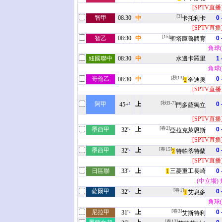
[SPTV直播
[3]
智甲
08:30
中
0 
卡托利卡
[SPTV直播
[15]
智乙
08:30
中
0 
聖塔庫魯體育
角球(3
紐國聯中
08:30
中
水邊卡羅里
1 
角球(1
[秋13]
哥倫乙
中
0 
08:30
奎迪奥
2
[SPTV直播
[秋B-7]
阿甲
上
0 
45+'
門多薩獨立
[SPTV直播
[春2]
墨西甲
上
0 
32'
亞拉克萊恩斯
[SPTV直播
[春15]
墨西甲
上
0 
32'
特帕蒂特蘭
2
[SPTV直播
日區聯
33'
上
三菱重工長崎
0 
1
(中立場) 角
[春1]
薩爾甲
上
0 
32'
艾息多
1
角球(1
[春3]
尼拉甲
上
0 
31'
艾斯特利
[春13]