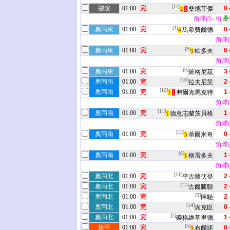
[12]
挪超
01:00
完
0 
桑德菲傑
2
1
角球(5 - 6)
桑
[1]
奧丙東
01:00
完
0 
馬希費爾德
4
角球(4
[9]
奧丙東
01:00
完
6 
帕多夫
3
角球(4
[3]
奧丙東
01:00
完
3 
羅格尼茲
[10]
奧丙南
01:00
完
2 
拉夫尼茨
[16]
奧丙南
01:00
完
1 
弗爾克馬克特
1
1
角球(3
[11]
奧丙南
01:00
完
1 
德意志蘭茨貝格
1
角球(8
[13]
奧丙南
01:00
完
0 
蒂爾米奇
3
角球(5
[6]
奧丙南
01:00
完
1 
格雷多夫
1
角球(6
[11]
奧丙北
01:00
完
2 
平古薩伏登
[12]
奧丙北
01:00
完
2 
古爾騰聯
[3]
奧丙北
01:00
完
2 
庫馳
[14]
奧丙北
01:00
完
0 
席克臣
[5]
奧丙北
01:00
完
1 
榮格維基里德
[5]
捷甲
01:00
完
0 
布爾諾
3