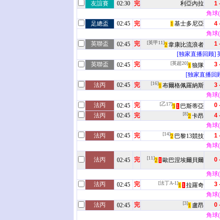
友誼賽
02:30
完
利亞內拉
1 
角球(2
足總盃
02:45
完
基士多尼亞
4 
1
角球(3
[英甲11]
英聯盃
完
1 
02:45
韋康比流浪者
2
[独家直播回顾]
[英超20]
英聯盃
完
3 
02:45
狼隊
1
[独家直播回顾
[16]
法丙
02:45
完
3 
布爾格佩羅納斯
1
角球(5
[乙17]
法丙
完
0 
02:45
巴斯蒂亞
3
1
[8]
法丙
02:45
完
4 
卡昂
2
角球(0
[14]
法丙
02:45
完
1 
巴黎13競技
2
角球(7
[11]
法丙
完
0 
02:45
歐巴涅埃爾貝爾
2
1
角球(1
[法丁A-1]
法丙
完
3 
02:45
拉羅奇
1
1
角球(4
[3]
法丙
完
0 
02:45
盧昂
1
角球(6