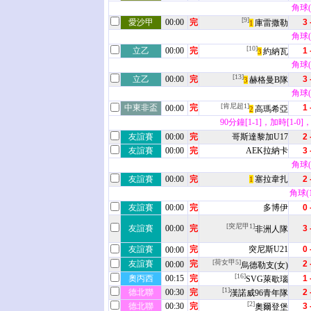
角球(7
[9]
愛沙甲
00:00
完
3 
庫雷撒勒
1
角球(7
[10]
立乙
00:00
完
1 
約納瓦
3
角球(6
[13]
立乙
00:00
完
3 
赫格曼B隊
3
角球(2
[肯尼超1]
中東非盃
完
1 
00:00
高瑪希亞
2
90分鐘[1-1]，加時[1-0]
友誼賽
00:00
完
哥斯達黎加U17
2 
友誼賽
00:00
完
AEK拉納卡
3 
角球(8
友誼賽
00:00
完
塞拉韋扎
2 
1
角球(12
友誼賽
00:00
完
多博伊
0 
[突尼甲1]
友誼賽
00:00
完
3 
非洲人隊
友誼賽
完
突尼斯U21
0 
00:00
[荷女甲5]
友誼賽
完
2 
00:00
烏德勒支(女)
[16]
奧丙西
00:15
完
1 
SVG萊歇瑙
[1]
德北聯
00:30
完
2 
漢諾威96青年隊
[2]
德北聯
00:30
完
3 
奧爾登堡