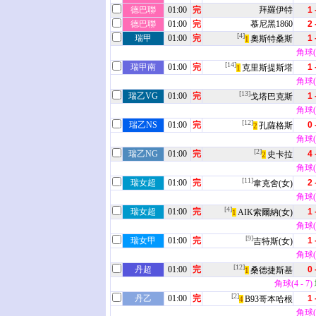
德巴聯
01:00
完
拜羅伊特
1 
德巴聯
01:00
完
慕尼黑1860
2 
[4]
瑞甲
01:00
完
1 
奧斯特桑斯
1
角球(5
[14]
瑞甲南
01:00
完
1 
克里斯提斯塔
1
角球(2
[13]
瑞乙VG
01:00
完
1 
戈塔巴克斯
角球(6
[12]
瑞乙NS
01:00
完
0 
孔薩格斯
2
角球(2
[2]
瑞乙NG
01:00
完
4 
史卡拉
2
角球(4
[11]
瑞女超
01:00
完
2 
韋克舍(女)
角球(7
[4]
瑞女超
01:00
完
1 
AIK索爾納(女)
1
角球(9
[9]
瑞女甲
01:00
完
1 
吉特斯(女)
角球(2
[12]
丹超
01:00
完
0 
桑德捷斯基
1
角球(4 - 7)
[2]
丹乙
01:00
完
1 
B93哥本哈根
4
角球(7