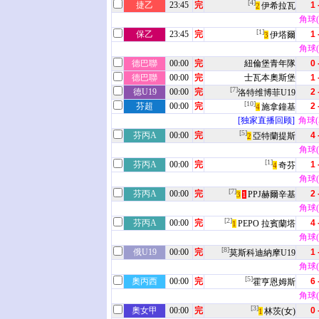
[4]
捷乙
23:45
完
1 
伊希拉瓦
2
角球(5
[1]
保乙
23:45
完
1 
伊塔爾
3
角球(3
德巴聯
00:00
完
紐倫堡青年隊
0 
德巴聯
00:00
完
士瓦本奧斯堡
1 
[7]
德U19
00:00
完
2 
洛特维博菲U19
[10]
芬超
00:00
完
2 
施拿鐘基
4
[独家直播回顾]
角球(5
[5]
芬丙A
00:00
完
4 
亞特蘭提斯
2
角球(3
[1]
芬丙A
00:00
完
1 
奇芬
4
角球(9
[7]
芬丙A
00:00
完
2 
PPJ赫爾辛基
3
1
角球(4
[2]
芬丙A
00:00
完
4 
PEPO 拉賓蘭塔
1
角球(9
[8]
俄U19
00:00
完
1 
莫斯科迪納摩U19
角球(8
[5]
奧丙西
00:00
完
6 
霍亨恩姆斯
角球(4
[3]
奧女甲
00:00
完
0 
林茨(女)
1