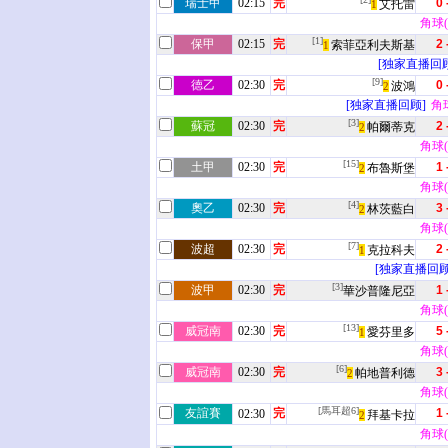
瑞士甲
02:15
完
0 
艾托雷
1
角球(3
[1]
保甲
02:15
完
2 
索菲亞利夫斯基
1
[独家直播回顾
[9]
德乙
02:30
完
0 
波鴻
2
[独家直播回顾]
角球(
[3]
蘇冠
02:30
完
2 
帕爾蒂克
2
角球(9
[15]
土甲
02:30
完
1 
布魯斯堡
2
角球(3
[4]
奧乙
02:30
完
3 
林茨藍白
2
角球(1
[7]
波超
02:30
完
2 
克拉科夫
1
[独家直播回顾
[3]
波甲
02:30
完
1 
華沙普隆尼亞
角球(7
[13]
威冠南
02:30
完
5 
愛芬里多
1
角球(4
[6]
威冠南
02:30
完
3 
帕地普利德
2
角球(9
[馬耳超6]
友誼賽
完
1 
02:30
拜基卡拉
2
角球(0