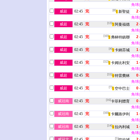
角球(3
[8]
威超
02:45
完
2 
新聖徒
1
角球(8
[13]
威超
02:45
完
2 
阿曼福德
3
角球(3
[10]
威超
02:45
完
2 
弗林特鎮聯
3
角球(4
[4]
威超
02:45
完
1 
卡納芬城
3
角球(3
[12]
威超
02:45
完
1 
卡姆比利安
2
角球(5
[15]
威超
02:45
完
0 
特雷費林
4
角球(2
[7]
威超
02:45
完
0 
空中巴士
1
角球(3
[16]
威冠南
02:45
完
0 
卡菲利體育
角球(7
[10]
威冠南
02:45
完
1 
卡爾路伊利
1
角球(5
[14]
威冠南
02:45
完
1 
拉內利城
4
角球(3
[5]
威冠北
02:45
完
2 
巴拉城