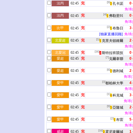
[9]
法丙
02:45
完
0 
孔卡諾
2
角球(4
[4]
法丙
完
0 
02:45
弗勒里91
1
角球(4
[2]
比甲
完
3 
02:45
布魯日
1
[独家直播回顾]
角球(6
[5]
北愛超
02:45
完
2 
克里夫頓維爾
1
角球(1
[16]
北愛冠
02:45
完
0 
斯特拉班競技
1
[7]
愛超
02:45
完
0 
戈爾韋聯
角球(6
[6]
愛超
02:45
完
2 
德利城
2
角球(10
[3]
愛甲
02:45
完
4 
都柏林大學
角球(7
[1]
愛甲
02:45
完
3 
科克城
4
角球(11
[9]
愛甲
02:45
完
2 
亞隆城
3
角球(0
[2]
愛甲
02:45
完
5 
布雷
1
角球(2
[16]
威超
02:45
完
1 
霍尼韋爾城
2