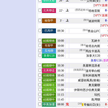
墨西女超
上
0 
26'
艾特萊(女)
[SPTV直播
[墨西超春16]
北美聯盃
上
0 
22'
塔格雷斯
[SPTV直播
[秋9]
秘魯甲
上
0 
3'
迪波特斯
[SPT
[秋6]
巴馬甲
09:30
舊金山FC
[SPT
紐國聯南
10:00
瓦納卡
[春4]
哥斯甲
10:00
肯塔吉內斯
[春10]
瓜地聯
10:00
馬拉卡達高
美青U20
10:00
加拿大U20
美青U20
(墨
紐國聯中
10:30
美麗華流浪者
[美職業西1]
北美聯盃
10:30
溫哥華白帽
紐國聯南
10:45
菲利米德海灣
紐國聯中
11:00
威靈頓鳳凰(後備)
紐國聯北
11:00
奧克蘭聯
紐國聯北
11:00
伊斯特恩沙伯奧克蘭
紐國聯中
11:15
珀托
紐國聯中
11:45
島灣聯
[20]
中美加運
08:00
完
0 
哥倫比亞(女)
1