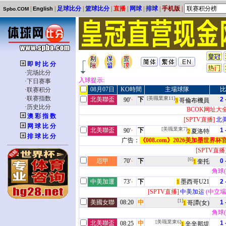
|
|
足球比分
|
篮球比分
|
直播
|
网球
|
排球
|
手机版
|
English
Spbo.COM
即 时 比 分
·
完场比分
入球提示:
·
下日赛事
08月07日
KO時間
主場球隊
比
·
联赛积分
·
联赛指数
[美職業東11]
北美聯盃
下
2 
90'
哥倫布機員
3
·
历史比分
BCOK网址大
澳 彩 指 数
[SPTV直播]
北
网 球 比 分
[美職業東7]
北美聯盃
下
1 
90'
夏洛特
2
排 球 比 分
广告：
《008.com》2026美加墨世
[SPTV直播
[6]
厄甲
70'
下
0 
奎托
1
角球(4
中美加運
73'
下
墨西哥U21
2 
1
[SPTV直播]
中美加运
(中立場 
[1]
美國女聯
08:20
中
1 
哥譚(女)
1
角球(1
[美職業東6]
北美聯盃
中
1 
08:25
辛辛那堤
1