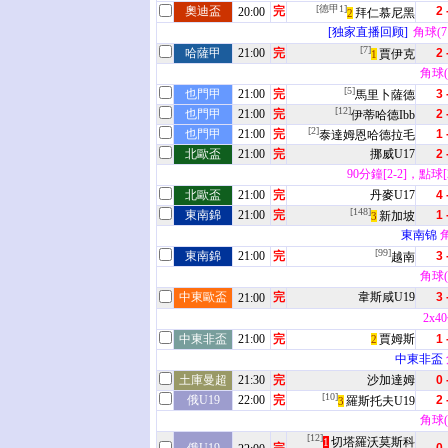
[德甲1]
奧迪盃
完
2 
20:00
拜仁慕尼黑
2
[独家直播回顾]
角球(7 
[7]
哈薩甲
21:00
完
2 
賈伊克
1
角球(4
[5]
也門甲
21:00
完
3 
馬里卜薩德
[12]
也門甲
21:00
完
2 
伊蒂哈德Ibb
[2]
也門甲
21:00
完
1 
泰達姆恩哈德拉毛
北歐盃
21:00
完
挪威U17
2 
90分鐘[2-2]，點球
北歐盃
21:00
完
丹麥U17
4 
[148]
東南錦
21:00
完
1 
新加坡
3
東南锦
角
[99]
東南錦
21:00
完
3 
越南
角球(4
中東歐盃
完
韋斯咸U19
3 
21:00
2x4
中東非盃
21:00
完
賈姆斯
1 
2
中東非盃
土庫曼超
21:30
完
沙加達姆
0 
[10]
俄U19
22:00
完
2 
羅斯托夫U19
3
角球(6
[12]
切塔羅沃莫斯科
1