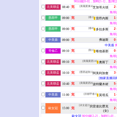
90分鐘[0-0]，加時[1-1]，點球[2
[美職業東4]
北美聯盃
完
2 
08:40
芝加哥火燄
角球(6
[春1]
墨西甲
完
1 
09:00
雷昂內斯
1
角球(8
[春8]
墨西甲
完
2 
09:00
多拉多斯
4
角球(8
中美盾
完
弗迪斯
0 
09:00
中美盾
角
[秋1]
哥倫乙
完
0 
09:10
喀他基那
2
角球(5
[美職業西14]
北美聯盃
完
2 
09:10
奧斯丁
3
角球(6
[墨西超秋1]
北美聯盃
完
3 
10:10
阿美利加會
[独家直播回顾
[美職業西8]
北美聯盃
完
5 
10:40
波特蘭木材
角球(5
[洪都甲春1]
中美盾
完
1 
11:00
莫塔瓜
2
角球(6
[冰女超2]
貝雷達比歷克
歐女冠
15:00
完
2 
(女)
歐女冠
90分鐘[2-2]，加時[1-0]