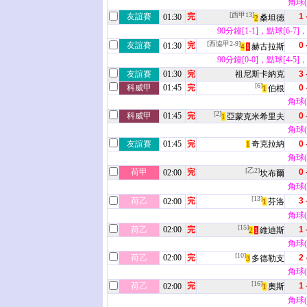
角球(7
[西甲13]
友誼賽
完
1 
01:30
桑坦德
2
90分鐘[1-1]，點球[6-7]
[西協甲2-9]
友誼賽
完
0 
01:30
赫古拉斯
4
1
90分鐘[0-0]，點球[4-5]
友誼賽
01:30
完
祖尼斯卡納克
3 
[6]
科威甲
01:45
完
0 
伯根
1
角球(2
[2]
科威甲
01:45
完
0 
亞蒙克米希里夫
1
角球(9
友誼賽
01:45
完
奇克拉納
0 
1
角球(6
[乙2]
荷甲
完
0 
02:00
坎布爾
角球(5
[13]
荷乙
完
3 
02:00
芬洛
1
角球(5
[15]
荷乙
02:00
完
1 
維迪斯
2
1
角球(6
[10]
荷乙
02:00
完
2 
多德勒支
3
角球(8
[16]
荷乙
完
1 
02:00
奧斯
1
角球(3