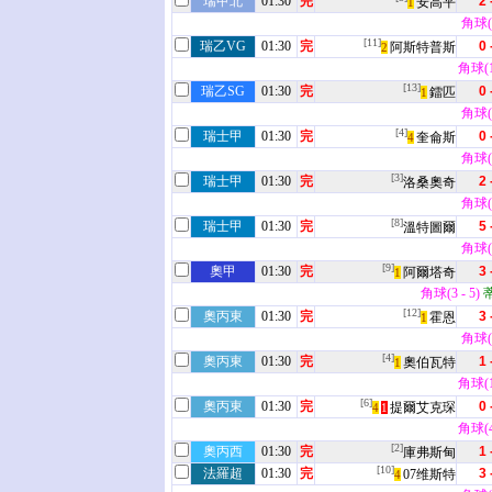
瑞甲北
01:30
完
2 
安高平
1
角球(1
[11]
瑞乙VG
01:30
完
0 
阿斯特普斯
2
角球(10
[13]
瑞乙SG
01:30
完
0 
鐳匹
1
角球(4
[4]
瑞士甲
01:30
完
0 
奎侖斯
4
角球(4
[3]
瑞士甲
01:30
完
2 
洛桑奧奇
角球(3
[8]
瑞士甲
01:30
完
5 
溫特圖爾
角球(6
[9]
奧甲
01:30
完
3 
阿爾塔奇
1
角球(3 - 5)
[12]
奧丙東
01:30
完
3 
霍恩
1
角球(5
[4]
奧丙東
01:30
完
1 
奧伯瓦特
1
角球(12
[6]
奧丙東
01:30
完
0 
提爾艾克琛
4
1
角球(4 
[2]
奧丙西
01:30
完
1 
庫弗斯甸
[10]
法羅超
01:30
完
3 
07维斯特
4