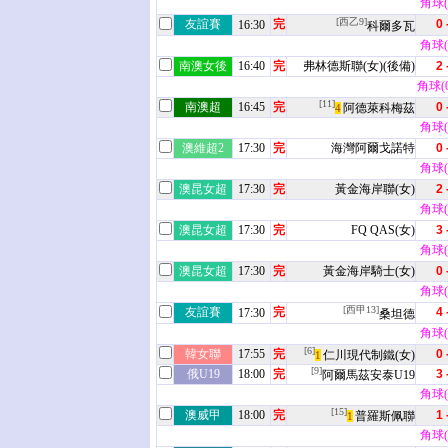
角球(4
[西乙9]
友誼賽
完
0 
16:30
科爾多瓦
角球(4
南澳女後
16:40
完
弗林德斯聯(女)(後備)
2 
角球(0 
[11]
南澳超
16:45
完
0 
阿德萊科梅茲
4
角球(1
澳維超2
17:30
完
海灣阿爾戈諾特
0 
角球(9
澳昆女超
17:30
完
黃金海岸聯(女)
2 
角球(7
澳昆女超
17:30
完
FQ QAS(女)
3 
角球(1
澳昆女超
17:30
完
黃金海岸騎士(女)
0 
角球(9
[西甲13]
友誼賽
完
4 
17:30
桑坦德
角球(5
[6]
韓女聯
17:55
完
0 
仁川現代制鐵(女)
1
[9]
俄U19
18:00
完
3 
阿爾馬茲安泰U19
角球(6
[15]
澳威甲
18:00
完
1 
普羅斯佩聯
1
角球(3